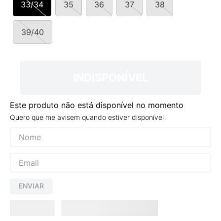
33/34
35
36
37
38
9
º
NEW 530
10
º
VEJA COUNTRY
39/40
INDISPONÍVEL
Este produto não está disponível no momento
Quero que me avisem quando estiver disponível
ENVIAR