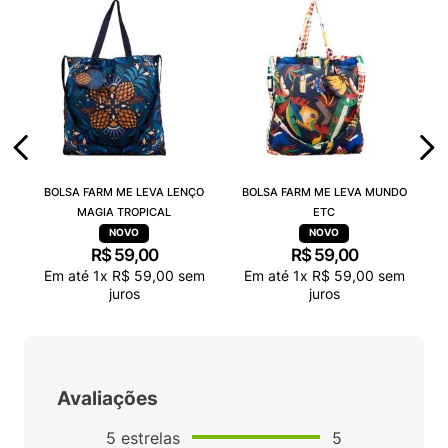
BOLSA FARM ME LEVA LENÇO
BOLSA FARM ME LEVA MUNDO
MAGIA TROPICAL
ETC
R$
59
,
00
R$
59
,
00
Em até
1
x
R$
59
,
00
sem
Em até
1
x
R$
59
,
00
sem
juros
juros
Avaliações
5
estrelas
5