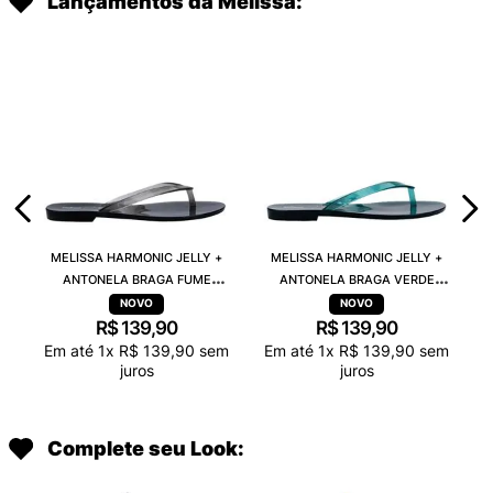
Lançamentos da Melissa:
MELISSA HARMONIC JELLY +
MELISSA HARMONIC JELLY +
ANTONELA BRAGA FUME
ANTONELA BRAGA VERDE
TRANSPARENTE 38263
TRANSPARENTE 38263
R$
139
,
90
R$
139
,
90
Em até
1
x
R$
139
,
90
sem
Em até
1
x
R$
139
,
90
sem
juros
juros
Complete seu Look: