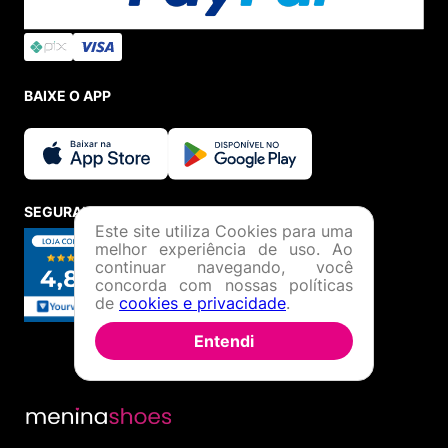
BAIXE O APP
SEGURANÇA E CREDIBILIDADE
Este site utiliza Cookies para uma
melhor experiência de uso. Ao
continuar navegando, você
concorda com nossas políticas
de
cookies e privacidade
.
Entendi