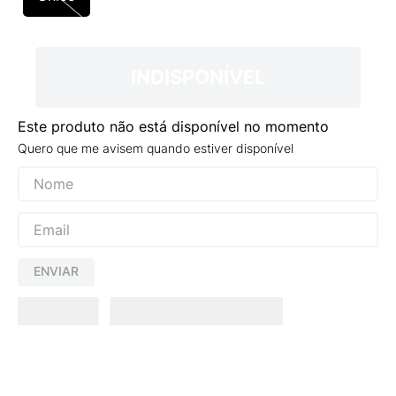
9
º
VANS TÊNIS VANS ULTRARANGE
10
º
NEW BALANCE 204L
INDISPONÍVEL
Este produto não está disponível no momento
Quero que me avisem quando estiver disponível
ENVIAR