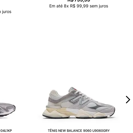
Em até
8
x
R$
99
,
99
sem juros
 juros
204L1KP
TÊNIS NEW BALANCE 9060 U9060GRY