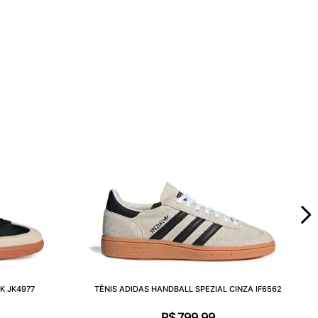
K JK4977
TÊNIS ADIDAS HANDBALL SPEZIAL CINZA IF6562
R$
799
,
99