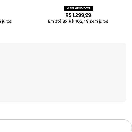
R$
1
.
299
,
99
 juros
Em até
8
x
R$
162
,
49
sem juros