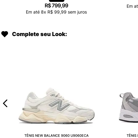
R$
799
,
99
Em a
Em até
8
x
R$
99
,
99
sem juros
Complete seu Look:
TÊNIS NEW BALANCE 9060 U9060ECA
TÊNIS