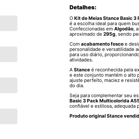
Detalhes:
O
Kit de Meias Stance Basic 
é a escolha ideal para quem b
Confeccionadas em
Algodão
, 
aproximado de
295g
, sendo pe
Com
acabamento fosco
e des
personalidade e versatilidade 
para uso diário, proporcionand
atividades.
A
Stance
é reconhecida pela ex
e este conjunto mantém o alto
ajuste perfeito, maciez e resis
do dia.
Seja para complementar seu est
Basic 3 Pack Multicolorida
confiável e estilosa, adequada 
Produto original Stance vendi