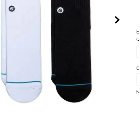
10
º
VEJA COUN
E
Q
C
N