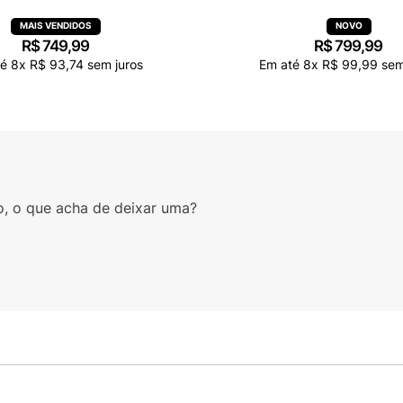
R$
749
,
99
R$
799
,
99
té
8
x
R$
93
,
74
sem juros
Em até
8
x
R$
99
,
99
sem
o, o que acha de deixar uma?