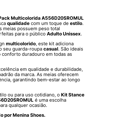
3 Pack Multicolorida A556D20SROMUL
usca
qualidade
com um toque de
estilo
.
as meias possuem peso total
rfeitas para o público
Adulto Unissex
.
ign
multicolorido
, este kit adiciona
ao seu guarda-roupa
casual
. São ideais
o conforto duradouro em todas as
celência em qualidade e durabilidade,
 padrão da marca. As meias oferecem
tência, garantindo bem-estar ao longo
ilo ou para uso cotidiano, o
Kit Stance
 A556D20SROMUL
é uma escolha
para qualquer ocasião.
do por Menina Shoes.