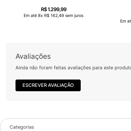
R$
1
.
299
,
99
Em até
8
x
R$
162
,
49
sem juros
Em a
Avaliações
Ainda não foram feitas avaliações para este produt
ESCREVER AVALIAÇÃO
Categorias