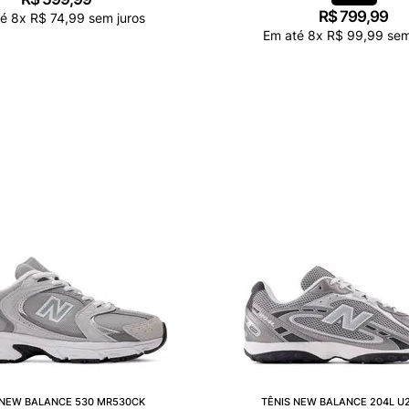
R$
799
,
99
té
8
x
R$
74
,
99
sem juros
Em até
8
x
R$
99
,
99
sem
 NEW BALANCE 530 MR530CK
TÊNIS NEW BALANCE 204L U