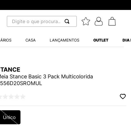
Digite o que procura...
 BUSCADOS
ÁRIOS
CASA
LANÇAMENTOS
OUTLET
DIA
S BALANCE 530
MINI BABY
A WHITE
STANCE
eia Stance Basic 3 Pack Multicolorida
A556D20SROMUL
LIDE
S VANS ULTRARANGE
Único