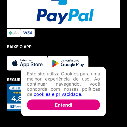
BAIXE O APP
Este site utiliza Cookies para uma
melhor experiência de uso. Ao
SEGURANÇA E CREDIBILIDADE
continuar navegando, você
concorda com nossas políticas
de
cookies e privacidade
.
Entendi