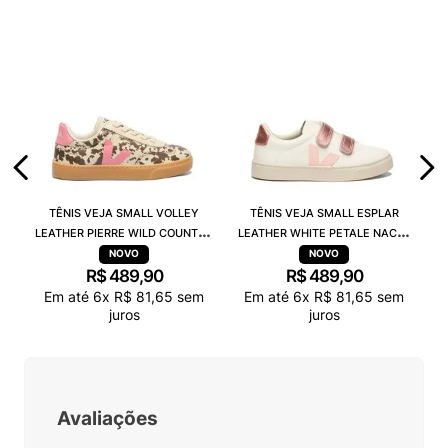
TÊNIS VEJA SMALL VOLLEY
TÊNIS VEJA SMALL ESPLAR
LEATHER PIERRE WILD COUNTRY
LEATHER WHITE PETALE NACRE
MARY SY2021824C
SV0520604C
R$
489
,
90
R$
489
,
90
Em até
6
x
R$
81
,
65
sem
Em até
6
x
R$
81
,
65
sem
juros
juros
Avaliações