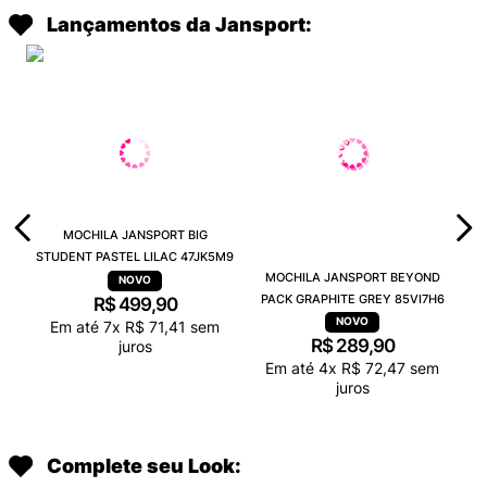
Lançamentos da Jansport:
MOCHILA JANSPORT BIG
STUDENT PASTEL LILAC 47JK5M9
MOCHILA JANSPORT BEYOND
PACK GRAPHITE GREY 85VI7H6
R$
499
,
90
Em até
7
x
R$
71
,
41
sem
R$
289
,
90
juros
Em até
4
x
R$
72
,
47
sem
juros
Complete seu Look: