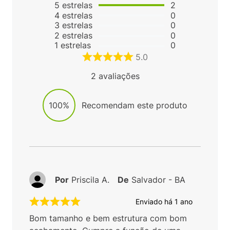
5
estrelas
2
4
estrelas
0
3
estrelas
0
2
estrelas
0
1
estrelas
0
5.0
2
avaliações
100%
Recomendam este produto
Por
Priscila A.
De
Salvador - BA
Enviado há
1 ano
Bom tamanho e bem estrutura com bom