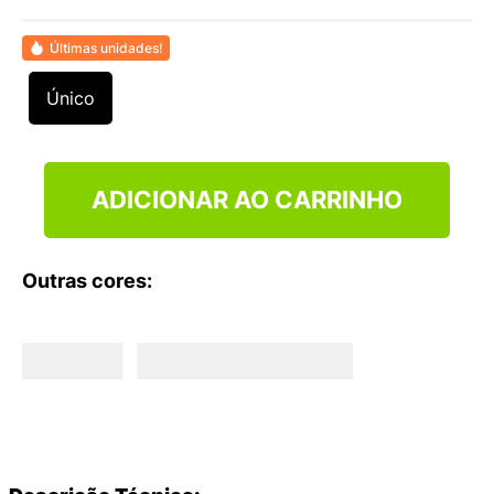
9
º
NEW 530
10
º
VEJA COUNTRY
Últimas unidades!
Único
ADICIONAR AO CARRINHO
Outras cores: