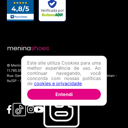
Este site utiliza Cookies para uma
© Menina Shoes Comércio de Modas Eireli - EPP CNPJ:
melhor experiência de uso. Ao
11.785.555/0001-02 | IE: 387.208.543.115
continuar navegando, você
Rua: General Epaminondas Teixeira Guimarães, 193 - Vila Gardiman -
concorda com nossas políticas
Itu/SP - CEP 13309-410
de
cookies e privacidade
.
Entendi