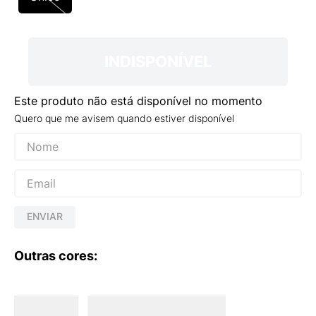
9
º
VANS TÊNIS VANS ULTRARANGE
10
º
NEW BALANCE 204L
INDISPONÍVEL
Este produto não está disponível no momento
Quero que me avisem quando estiver disponível
ENVIAR
Outras cores: