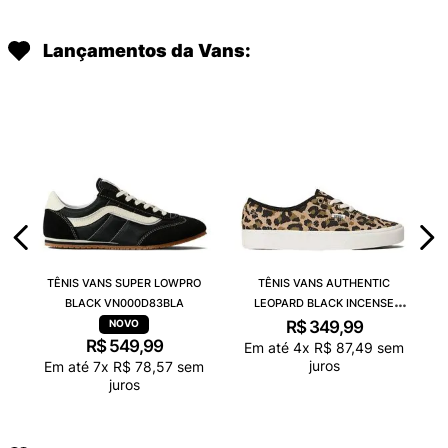
Lançamentos da Vans:
TÊNIS VANS SUPER LOWPRO
TÊNIS VANS AUTHENTIC
BLACK VN000D83BLA
LEOPARD BLACK INCENSE
VN000D6GGR4
R$
349
,
99
R$
549
,
99
Em até
4
x
R$
87
,
49
sem
juros
Em até
7
x
R$
78
,
57
sem
juros