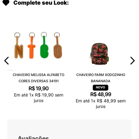
Complete seu Look:
CHAVEIRO MELISSA ALFABETO
CHAVEIRO FARM XODOZINHO
CORES DIVERSAS 34191
BANANADA
R$
19
,
90
R$
48
,
99
Em até
1
x
R$
19
,
90
sem
juros
Em até
1
x
R$
48
,
99
sem
juros
Avaliações