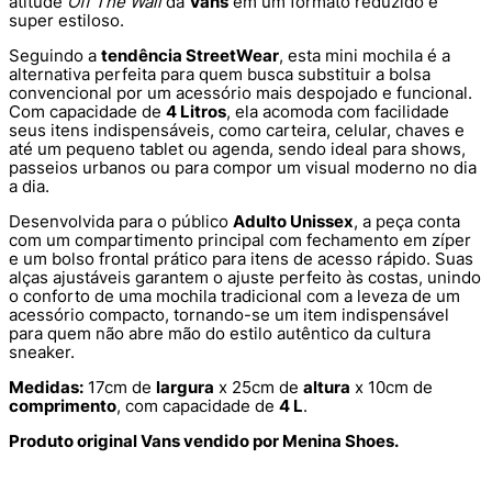
atitude
Off The Wall
da
Vans
em um formato reduzido e
super estiloso.
Seguindo a
tendência StreetWear
, esta mini mochila é a
alternativa perfeita para quem busca substituir a bolsa
convencional por um acessório mais despojado e funcional.
Com capacidade de
4 Litros
, ela acomoda com facilidade
seus itens indispensáveis, como carteira, celular, chaves e
até um pequeno tablet ou agenda, sendo ideal para shows,
passeios urbanos ou para compor um visual moderno no dia
a dia.
Desenvolvida para o público
Adulto Unissex
, a peça conta
com um compartimento principal com fechamento em zíper
e um bolso frontal prático para itens de acesso rápido. Suas
alças ajustáveis garantem o ajuste perfeito às costas, unindo
o conforto de uma mochila tradicional com a leveza de um
acessório compacto, tornando-se um item indispensável
para quem não abre mão do estilo autêntico da cultura
sneaker.
Medidas:
17cm de
largura
x 25cm de
altura
x 10cm de
comprimento
, com capacidade de
4 L
.
Produto original Vans vendido por Menina Shoes.